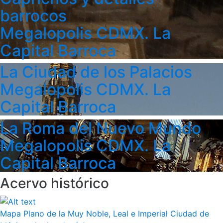
barrocos
Megalopolis CDMX. La
Capital Barroca
La Ciudad de los Palacios
Megalopolis CDMX. La
Capital Barroca
La Roma del Nuevo Mundo
Megalopolis CDMX. La
Capital Barroca
Acervo histórico
Mapa Plano de la Muy Noble, Leal e Imperial Ciudad de