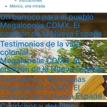
Instituciones
México, una mirada
Un barroco para el pueblo
Megalopolis CDMX. El
corazón de la Nueva España
Testimonios de la vida
colonial
Megalopolis CDMX. El
corazón de la Nueva España
Santuarios y Parroquias
Megalopolis CDMX. El
corazón de la Nueva España
Caprichos y detalles