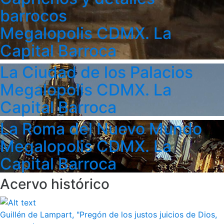
barrocos
Megalopolis CDMX. La
Capital Barroca
La Ciudad de los Palacios
Megalopolis CDMX. La
Capital Barroca
La Roma del Nuevo Mundo
Megalopolis CDMX. La
Capital Barroca
Acervo histórico
Guillén de Lampart, "Pregón de los justos juicios de Dios,