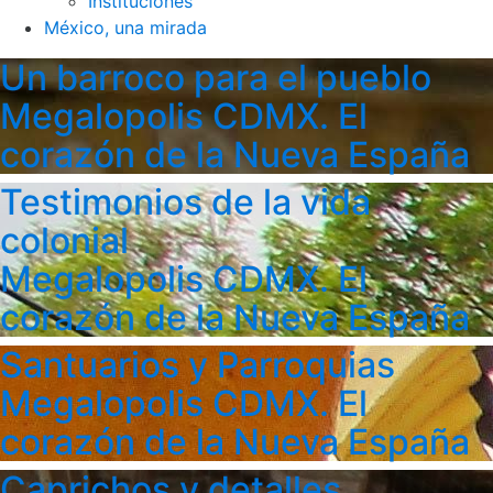
Instituciones
México, una mirada
Un barroco para el pueblo
Megalopolis CDMX. El
corazón de la Nueva España
Testimonios de la vida
colonial
Megalopolis CDMX. El
corazón de la Nueva España
Santuarios y Parroquias
Megalopolis CDMX. El
corazón de la Nueva España
Caprichos y detalles