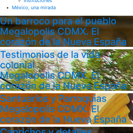
Instituciones
México, una mirada
Un barroco para el pueblo
Megalopolis CDMX. El
corazón de la Nueva España
Testimonios de la vida
colonial
Megalopolis CDMX. El
corazón de la Nueva España
Santuarios y Parroquias
Megalopolis CDMX. El
corazón de la Nueva España
Caprichos y detalles