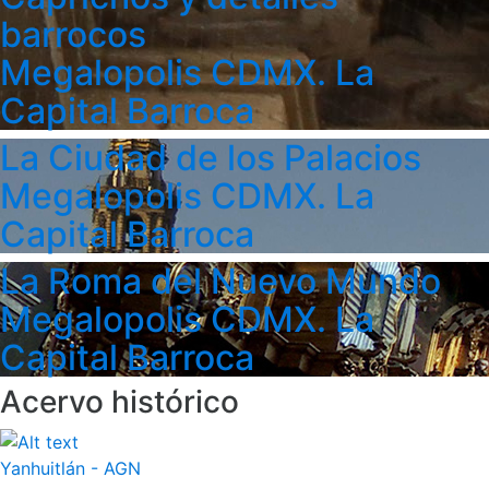
barrocos
Megalopolis CDMX. La
Capital Barroca
La Ciudad de los Palacios
Megalopolis CDMX. La
Capital Barroca
La Roma del Nuevo Mundo
Megalopolis CDMX. La
Capital Barroca
Acervo histórico
Yanhuitlán - AGN