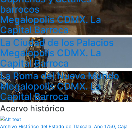
barrocos
Megalopolis CDMX. La
Capital Barroca
La Ciudad de los Palacios
Megalopolis CDMX. La
Capital Barroca
La Roma del Nuevo Mundo
Megalopolis CDMX. La
Capital Barroca
Acervo histórico
Archivo Histórico del Estado de Tlaxcala. Año 1750, Caja