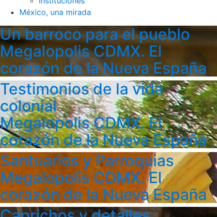
Instituciones
México, una mirada
Un barroco para el pueblo
Megalopolis CDMX. El
corazón de la Nueva España
Testimonios de la vida
colonial
Megalopolis CDMX. El
corazón de la Nueva España
Santuarios y Parroquias
Megalopolis CDMX. El
corazón de la Nueva España
Caprichos y detalles