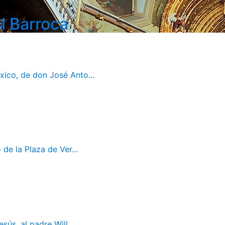
l Barroca
ico, de don José Anto...
de la Plaza de Ver...
ús, al padre Will...