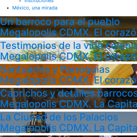
Instituciones
México, una mirada
Un barroco para el pueblo
Megalopolis CDMX. El corazó
Testimonios de la vida colonia
Megalopolis CDMX. El corazó
Santuarios y Parroquias
Megalopolis CDMX. El corazó
Caprichos y detalles barroco
Megalopolis CDMX. La Capita
La Ciudad de los Palacios
Megalopolis CDMX. La Capita