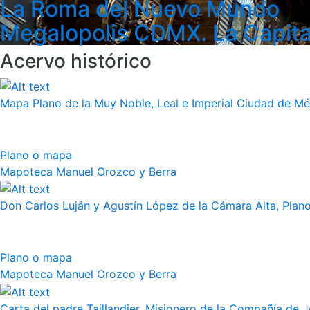
La Roma del Nuevo Mundo
Megalopolis CDMX. La Capita
Acervo histórico
Mapa Plano de la Muy Noble, Leal e Imperial Ciudad de Méx
Plano o mapa
Mapoteca Manuel Orozco y Berra
Don Carlos Luján y Agustín López de la Cámara Alta, Plano 
Plano o mapa
Mapoteca Manuel Orozco y Berra
Carta del padre Taillandier, Misionero de la Compañía de Jes