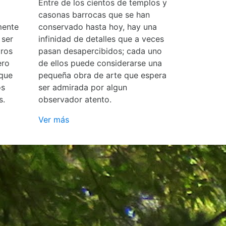
Entre de los cientos de templos y
casonas barrocas que se han
mente
conservado hasta hoy, hay una
 ser
infinidad de detalles que a veces
ros
pasan desapercibidos; cada uno
ero
de ellos puede considerarse una
 que
pequeña obra de arte que espera
os
ser admirada por algun
s.
observador atento.
Ver más