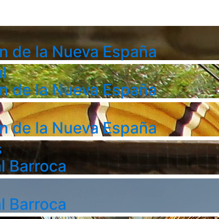
n de la Nueva España
l
n de la Nueva España
n de la Nueva España
s
l Barroca
l Barroca