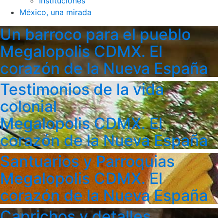
Instituciones
México, una mirada
Un barroco para el pueblo
Megalopolis CDMX. El
corazón de la Nueva España
Testimonios de la vida
colonial
Megalopolis CDMX. El
corazón de la Nueva España
Santuarios y Parroquias
Megalopolis CDMX. El
corazón de la Nueva España
Caprichos y detalles