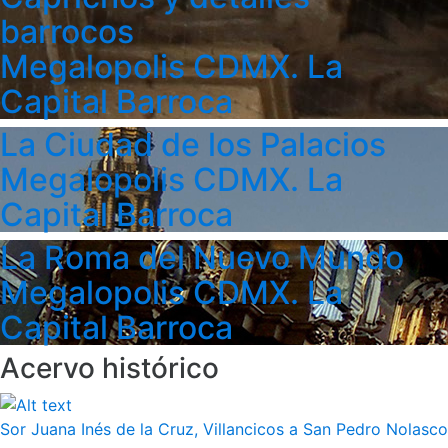
barrocos
Megalopolis CDMX. La
Capital Barroca
La Ciudad de los Palacios
Megalopolis CDMX. La
Capital Barroca
La Roma del Nuevo Mundo
Megalopolis CDMX. La
Capital Barroca
Acervo histórico
Sor Juana Inés de la Cruz, Villancicos a San Pedro Nolasco