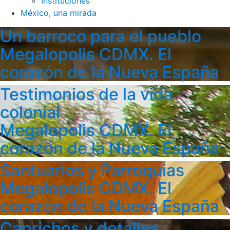
Instituciones
México, una mirada
Un barroco para el pueblo
Megalopolis CDMX. El
corazón de la Nueva España
Testimonios de la vida
colonial
Megalopolis CDMX. El
corazón de la Nueva España
Santuarios y Parroquias
Megalopolis CDMX. El
corazón de la Nueva España
Caprichos y detalles