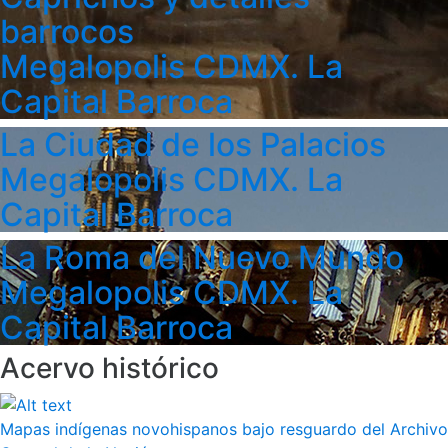
barrocos
Megalopolis CDMX. La
Capital Barroca
La Ciudad de los Palacios
Megalopolis CDMX. La
Capital Barroca
La Roma del Nuevo Mundo
Megalopolis CDMX. La
Capital Barroca
Acervo histórico
Mapas indígenas novohispanos bajo resguardo del Archivo