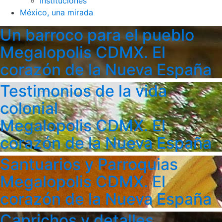
Instituciones
México, una mirada
Un barroco para el pueblo
Megalopolis CDMX. El
corazón de la Nueva España
Testimonios de la vida
colonial
Megalopolis CDMX. El
corazón de la Nueva España
Santuarios y Parroquias
Megalopolis CDMX. El
corazón de la Nueva España
Caprichos y detalles