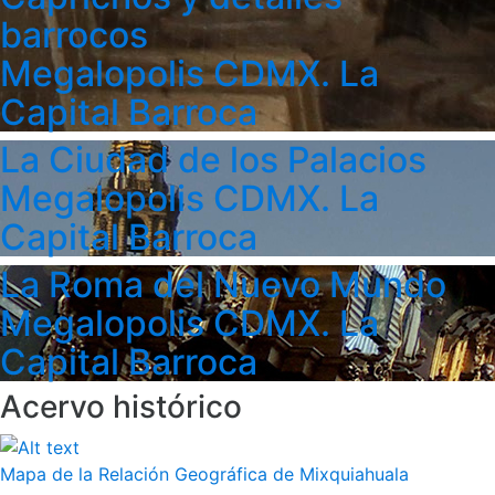
barrocos
Megalopolis CDMX. La
Capital Barroca
La Ciudad de los Palacios
Megalopolis CDMX. La
Capital Barroca
La Roma del Nuevo Mundo
Megalopolis CDMX. La
Capital Barroca
Acervo histórico
Mapa de la Relación Geográfica de Mixquiahuala