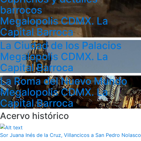
barrocos
Megalopolis CDMX. La
Capital Barroca
La Ciudad de los Palacios
Megalopolis CDMX. La
Capital Barroca
La Roma del Nuevo Mundo
Megalopolis CDMX. La
Capital Barroca
Acervo histórico
Sor Juana Inés de la Cruz, Villancicos a San Pedro Nolasco