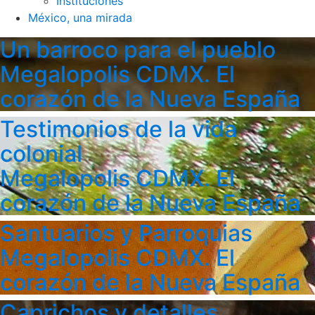
Instituciones
México, una mirada
Un barroco para el pueblo
Megalopolis CDMX. El
corazón de la Nueva España
Testimonios de la vida
colonial
Megalopolis CDMX. El
corazón de la Nueva España
Santuarios y Parroquias
Megalopolis CDMX. El
corazón de la Nueva España
Caprichos y detalles