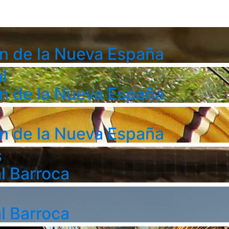
n de la Nueva España
l
n de la Nueva España
n de la Nueva España
s
l Barroca
l Barroca