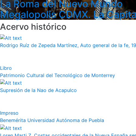
La Roma del Nuevo Mundo
Megalopolis CDMX. La Capita
Acervo histórico
Rodrigo Ruíz de Zepeda Martínez, Auto general de la fe, 19
Libro
Patrimonio Cultural del Tecnológico de Monterrey
Supresión de la Nao de Acapulco
Impreso
Benemérita Universidad Autónoma de Puebla
Loren Marti Z. Costas occidentales de la Nueva España septe