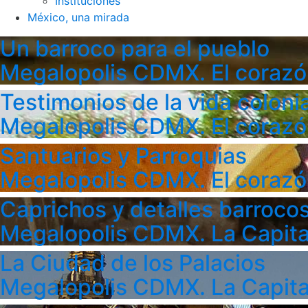
Instituciones
México, una mirada
Un barroco para el pueblo
Megalopolis CDMX. El corazó
Testimonios de la vida colonia
Megalopolis CDMX. El corazó
Santuarios y Parroquias
Megalopolis CDMX. El corazó
Caprichos y detalles barroco
Megalopolis CDMX. La Capita
La Ciudad de los Palacios
Megalopolis CDMX. La Capita