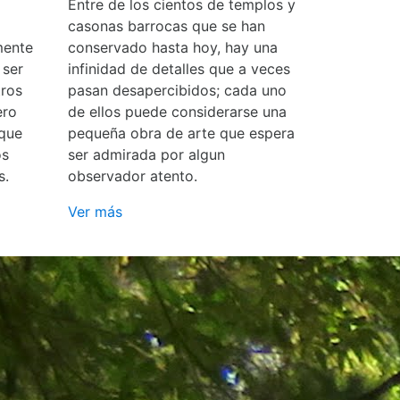
Entre de los cientos de templos y
casonas barrocas que se han
mente
conservado hasta hoy, hay una
 ser
infinidad de detalles que a veces
ros
pasan desapercibidos; cada uno
ero
de ellos puede considerarse una
 que
pequeña obra de arte que espera
os
ser admirada por algun
s.
observador atento.
Ver más