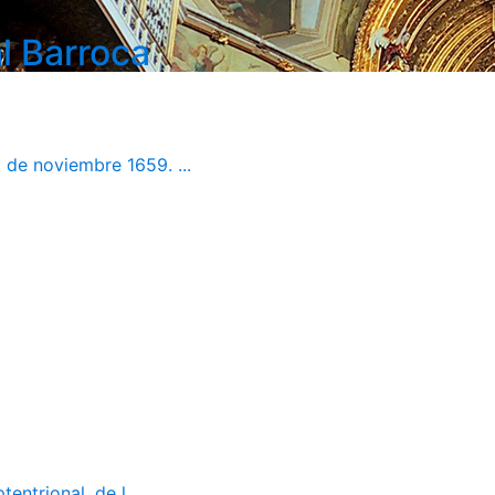
l Barroca
 de noviembre 1659. ...
ntrional, de l...