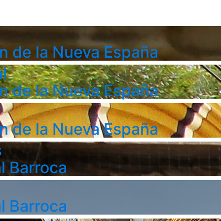
n de la Nueva España
l
n de la Nueva España
n de la Nueva España
s
l Barroca
l Barroca