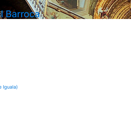
l Barroca
 Iguala)