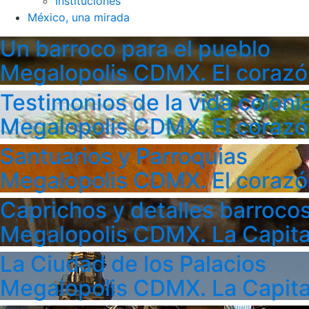
Instituciones
México, una mirada
Un barroco para el pueblo
Megalopolis CDMX. El corazó
Testimonios de la vida colonia
Megalopolis CDMX. El corazó
Santuarios y Parroquias
Megalopolis CDMX. El corazó
Caprichos y detalles barroco
Megalopolis CDMX. La Capita
La Ciudad de los Palacios
Megalopolis CDMX. La Capita