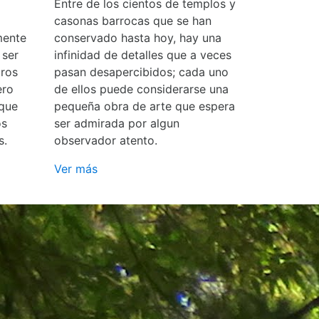
Entre de los cientos de templos y
casonas barrocas que se han
mente
conservado hasta hoy, hay una
 ser
infinidad de detalles que a veces
ros
pasan desapercibidos; cada uno
ero
de ellos puede considerarse una
 que
pequeña obra de arte que espera
os
ser admirada por algun
s.
observador atento.
Ver más