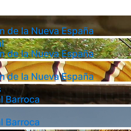
n de la Nueva España
l
n de la Nueva España
n de la Nueva España
s
l Barroca
l Barroca