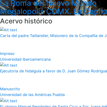
La Roma del Nuevo Mundo
Megalopolis CDMX. La Capita
Acervo histórico
Carta del padre Taillandier, Misionero de la Compañía de Jes
Impreso
Universidad Iberoamericana
Ejecutoria de hidalguía a favor de D. Juan Gómez Rodrígue
Manuscrito
Universidad de las Américas Puebla
El obispo Manuel Fernández de Santa Cruz a Sor Juana Iné