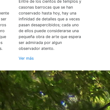
Entre de los cientos de templos y
casonas barrocas que se han
mente
conservado hasta hoy, hay una
 ser
infinidad de detalles que a veces
ros
pasan desapercibidos; cada uno
ero
de ellos puede considerarse una
 que
pequeña obra de arte que espera
os
ser admirada por algun
s.
observador atento.
Ver más