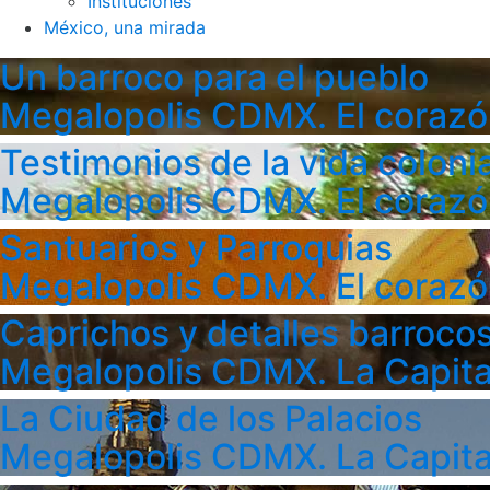
Instituciones
México, una mirada
Un barroco para el pueblo
Megalopolis CDMX. El corazó
Testimonios de la vida colonia
Megalopolis CDMX. El corazó
Santuarios y Parroquias
Megalopolis CDMX. El corazó
Caprichos y detalles barroco
Megalopolis CDMX. La Capita
La Ciudad de los Palacios
Megalopolis CDMX. La Capita