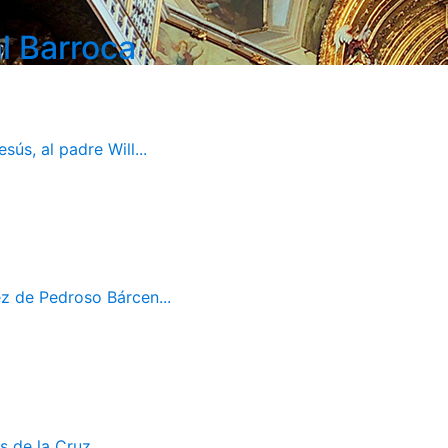
l Barroca
ús, al padre Will...
z de Pedroso Bárcen...
s de la Cruz