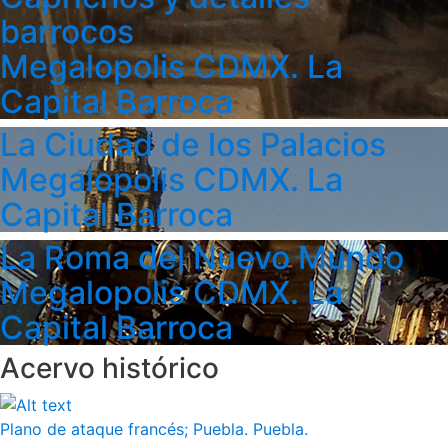
barrocos
Megalopolis CDMX. La
Capital Barroca
La Ciudad de los Palacios
Megalopolis CDMX. La
Capital Barroca
La Roma del Nuevo Mundo
Megalopolis CDMX. La
Capital Barroca
Acervo histórico
Plano de ataque francés; Puebla. Puebla.