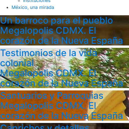
Instituciones
México, una mirada
Un barroco para el pueblo
Megalopolis CDMX. El
corazón de la Nueva España
Testimonios de la vida
colonial
Megalopolis CDMX. El
corazón de la Nueva España
Santuarios y Parroquias
Megalopolis CDMX. El
corazón de la Nueva España
Caprichos y detalles