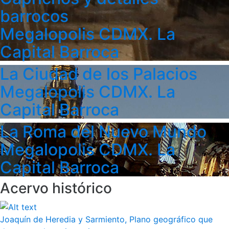
barrocos
Megalopolis CDMX. La
Capital Barroca
La Ciudad de los Palacios
Megalopolis CDMX. La
Capital Barroca
La Roma del Nuevo Mundo
Megalopolis CDMX. La
Capital Barroca
Acervo histórico
Joaquín de Heredia y Sarmiento, Plano geográfico que