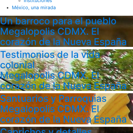
Instituciones
México, una mirada
Un barroco para el pueblo
Megalopolis CDMX. El
corazón de la Nueva España
Testimonios de la vida
colonial
Megalopolis CDMX. El
corazón de la Nueva España
Santuarios y Parroquias
Megalopolis CDMX. El
corazón de la Nueva España
Caprichos y detalles