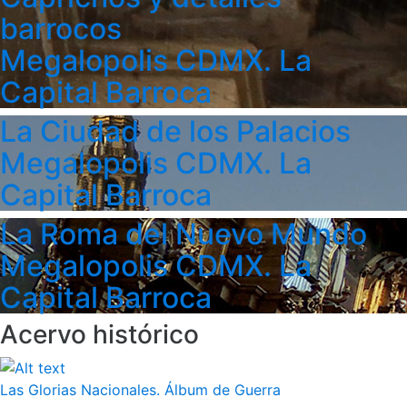
barrocos
Megalopolis CDMX. La
Capital Barroca
La Ciudad de los Palacios
Megalopolis CDMX. La
Capital Barroca
La Roma del Nuevo Mundo
Megalopolis CDMX. La
Capital Barroca
Acervo histórico
Las Glorias Nacionales. Álbum de Guerra