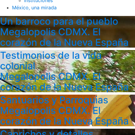
Instituciones
México, una mirada
Un barroco para el pueblo
Megalopolis CDMX. El
corazón de la Nueva España
Testimonios de la vida
colonial
Megalopolis CDMX. El
corazón de la Nueva España
Santuarios y Parroquias
Megalopolis CDMX. El
corazón de la Nueva España
Caprichos y detalles