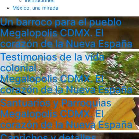
Instituciones
México, una mirada
Un barroco para el pueblo
Megalopolis CDMX. El
corazón de la Nueva España
Testimonios de la vida
colonial
Megalopolis CDMX. El
corazón de la Nueva España
Santuarios y Parroquias
Megalopolis CDMX. El
corazón de la Nueva España
Caprichos y detalles