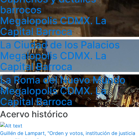
barrocos
Megalopolis CDMX. La
Capital Barroca
La Ciudad de los Palacios
Megalopolis CDMX. La
Capital Barroca
La Roma del Nuevo Mundo
Megalopolis CDMX. La
Capital Barroca
Acervo histórico
Guillén de Lampart, "Orden y votos, institución de justicia