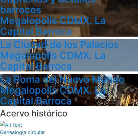
barrocos
Megalopolis CDMX. La
Capital Barroca
La Ciudad de los Palacios
Megalopolis CDMX. La
Capital Barroca
La Roma del Nuevo Mundo
Megalopolis CDMX. La
Capital Barroca
Acervo histórico
Genealogía circular