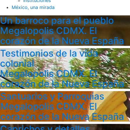
Instituciones
México, una mirada
Un barroco para el pueblo
Megalopolis CDMX. El
corazón de la Nueva España
Testimonios de la vida
colonial
Megalopolis CDMX. El
corazón de la Nueva España
Santuarios y Parroquias
Megalopolis CDMX. El
corazón de la Nueva España
Caprichos y detalles