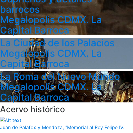
barrocos
Megalopolis CDMX. La
Capital Barroca
La Ciudad de los Palacios
Megalopolis CDMX. La
Capital Barroca
La Roma del Nuevo Mundo
Megalopolis CDMX. La
Capital Barroca
Acervo histórico
Juan de Palafox y Mendoza, "Memorial al Rey Felipe IV.