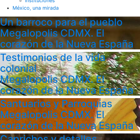
Instituciones
México, una mirada
Un barroco para el pueblo
Megalopolis CDMX. El
corazón de la Nueva España
Testimonios de la vida
colonial
Megalopolis CDMX. El
corazón de la Nueva España
Santuarios y Parroquias
Megalopolis CDMX. El
corazón de la Nueva España
Caprichos y detalles