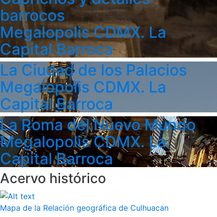
barrocos
Megalopolis CDMX. La
Capital Barroca
La Ciudad de los Palacios
Megalopolis CDMX. La
Capital Barroca
La Roma del Nuevo Mundo
Megalopolis CDMX. La
Capital Barroca
Acervo histórico
Mapa de la Relación geográfica de Culhuacan