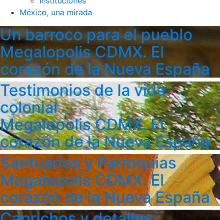
Instituciones
México, una mirada
Un barroco para el pueblo
Megalopolis CDMX. El
corazón de la Nueva España
Testimonios de la vida
colonial
Megalopolis CDMX. El
corazón de la Nueva España
Santuarios y Parroquias
Megalopolis CDMX. El
corazón de la Nueva España
Caprichos y detalles