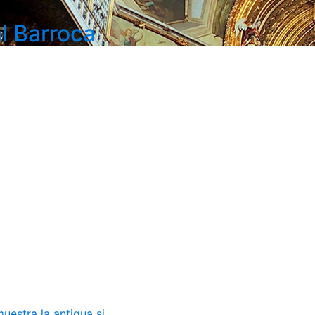
l Barroca
estra la antigua si...