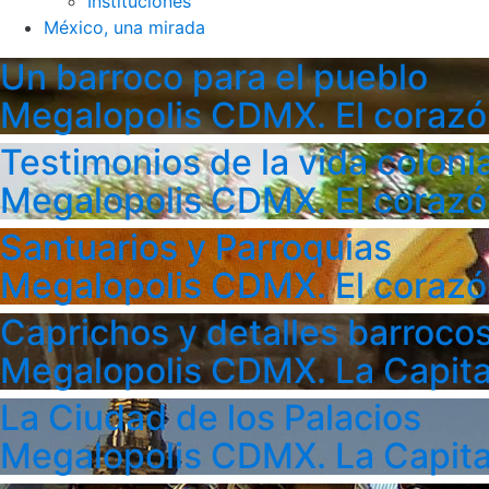
Instituciones
México, una mirada
Un barroco para el pueblo
Megalopolis CDMX. El corazó
Testimonios de la vida colonia
Megalopolis CDMX. El corazó
Santuarios y Parroquias
Megalopolis CDMX. El corazó
Caprichos y detalles barroco
Megalopolis CDMX. La Capita
La Ciudad de los Palacios
Megalopolis CDMX. La Capita