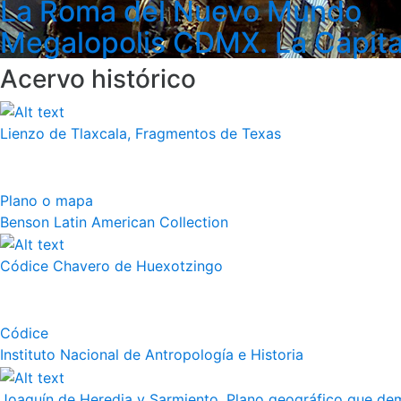
La Roma del Nuevo Mundo
Megalopolis CDMX. La Capita
Acervo histórico
Lienzo de Tlaxcala, Fragmentos de Texas
Plano o mapa
Benson Latin American Collection
Códice Chavero de Huexotzingo
Códice
Instituto Nacional de Antropología e Historia
Joaquín de Heredia y Sarmiento, Plano geográfico que demu