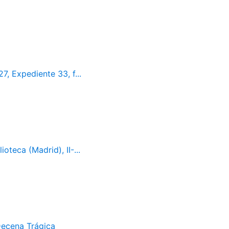
7, Expediente 33, f...
oteca (Madrid), II-...
Decena Trágica