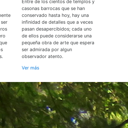
Entre de los cientos de templos y
casonas barrocas que se han
mente
conservado hasta hoy, hay una
 ser
infinidad de detalles que a veces
ros
pasan desapercibidos; cada uno
ero
de ellos puede considerarse una
 que
pequeña obra de arte que espera
os
ser admirada por algun
s.
observador atento.
Ver más