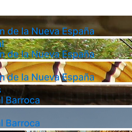
n de la Nueva España
l
n de la Nueva España
n de la Nueva España
s
l Barroca
l Barroca