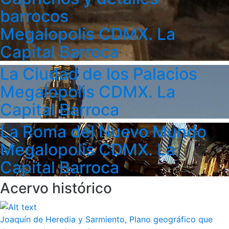
barrocos
Megalopolis CDMX. La
Capital Barroca
La Ciudad de los Palacios
Megalopolis CDMX. La
Capital Barroca
La Roma del Nuevo Mundo
Megalopolis CDMX. La
Capital Barroca
Acervo histórico
Joaquín de Heredia y Sarmiento, Plano geográfico que