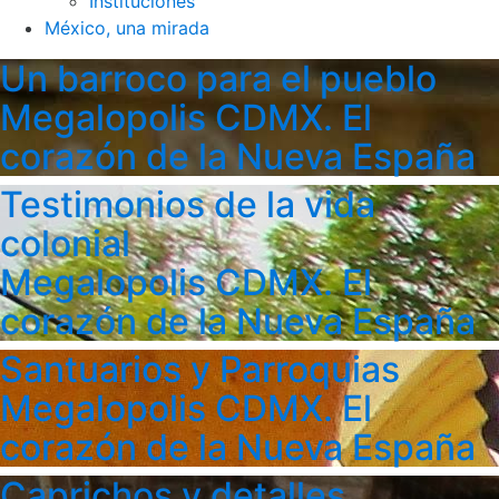
Instituciones
México, una mirada
Un barroco para el pueblo
Megalopolis CDMX. El
corazón de la Nueva España
Testimonios de la vida
colonial
Megalopolis CDMX. El
corazón de la Nueva España
Santuarios y Parroquias
Megalopolis CDMX. El
corazón de la Nueva España
Caprichos y detalles