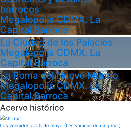
barrocos
Megalopolis CDMX. La
Capital Barroca
La Ciudad de los Palacios
Megalopolis CDMX. La
Capital Barroca
La Roma del Nuevo Mundo
Megalopolis CDMX. La
Capital Barroca
Acervo histórico
Los vencidos del 5 de mayo (Les vaincus du cinq mai)