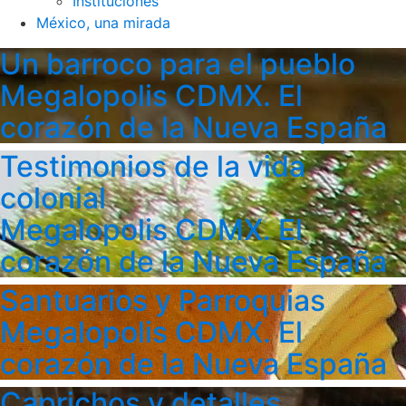
Instituciones
México, una mirada
Un barroco para el pueblo
Megalopolis CDMX. El
corazón de la Nueva España
Testimonios de la vida
colonial
Megalopolis CDMX. El
corazón de la Nueva España
Santuarios y Parroquias
Megalopolis CDMX. El
corazón de la Nueva España
Caprichos y detalles