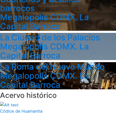
barrocos
Megalopolis CDMX. La
Capital Barroca
La Ciudad de los Palacios
Megalopolis CDMX. La
Capital Barroca
La Roma del Nuevo Mundo
Megalopolis CDMX. La
Capital Barroca
Acervo histórico
Códice de Huamantla