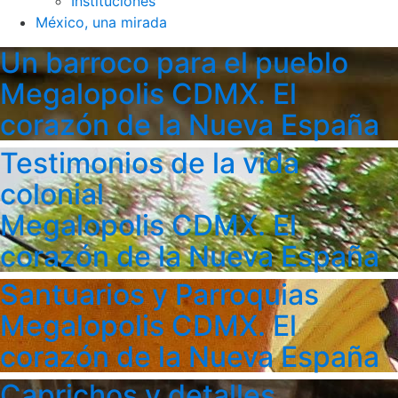
Instituciones
México, una mirada
Un barroco para el pueblo
Megalopolis CDMX. El
corazón de la Nueva España
Testimonios de la vida
colonial
Megalopolis CDMX. El
corazón de la Nueva España
Santuarios y Parroquias
Megalopolis CDMX. El
corazón de la Nueva España
Caprichos y detalles