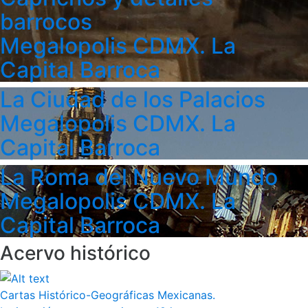
barrocos
Megalopolis CDMX. La
Capital Barroca
La Ciudad de los Palacios
Megalopolis CDMX. La
Capital Barroca
La Roma del Nuevo Mundo
Megalopolis CDMX. La
Capital Barroca
Acervo histórico
Cartas Histórico-Geográficas Mexicanas.