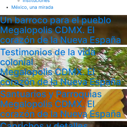
Instituciones
México, una mirada
Un barroco para el pueblo
Megalopolis CDMX. El
corazón de la Nueva España
Testimonios de la vida
colonial
Megalopolis CDMX. El
corazón de la Nueva España
Santuarios y Parroquias
Megalopolis CDMX. El
corazón de la Nueva España
Caprichos y detalles