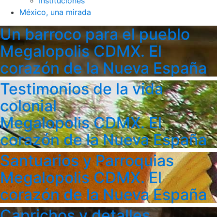
Instituciones
México, una mirada
Un barroco para el pueblo
Megalopolis CDMX. El
corazón de la Nueva España
Testimonios de la vida
colonial
Megalopolis CDMX. El
corazón de la Nueva España
Santuarios y Parroquias
Megalopolis CDMX. El
corazón de la Nueva España
Caprichos y detalles