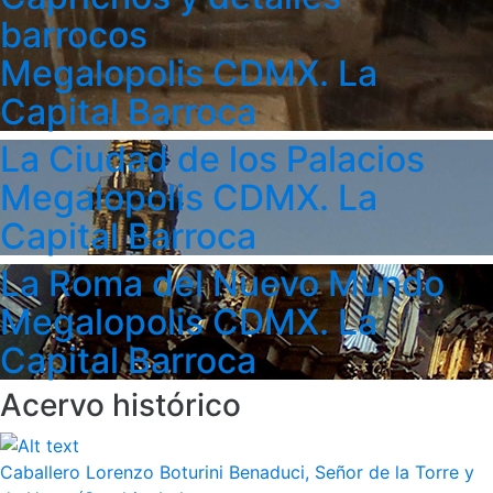
barrocos
Megalopolis CDMX. La
Capital Barroca
La Ciudad de los Palacios
Megalopolis CDMX. La
Capital Barroca
La Roma del Nuevo Mundo
Megalopolis CDMX. La
Capital Barroca
Acervo histórico
Caballero Lorenzo Boturini Benaduci, Señor de la Torre y