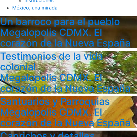
Instituciones
México, una mirada
Un barroco para el pueblo
Megalopolis CDMX. El
corazón de la Nueva España
Testimonios de la vida
colonial
Megalopolis CDMX. El
corazón de la Nueva España
Santuarios y Parroquias
Megalopolis CDMX. El
corazón de la Nueva España
Caprichos y detalles