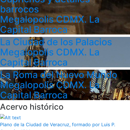
barrocos
Megalopolis CDMX. La
Capital Barroca
La Ciudad de los Palacios
Megalopolis CDMX. La
Capital Barroca
La Roma del Nuevo Mundo
Megalopolis CDMX. La
Capital Barroca
Acervo histórico
Plano de la Ciudad de Veracruz, formado por Luis P.