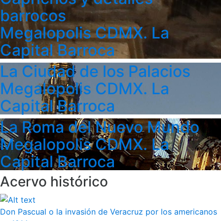
barrocos
Megalopolis CDMX. La
Capital Barroca
La Ciudad de los Palacios
Megalopolis CDMX. La
Capital Barroca
La Roma del Nuevo Mundo
Megalopolis CDMX. La
Capital Barroca
Acervo histórico
Don Pascual o la invasión de Veracruz por los americanos