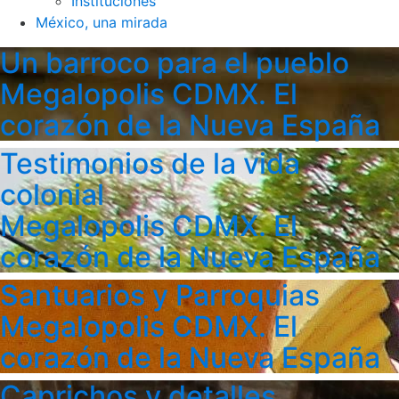
Instituciones
México, una mirada
Un barroco para el pueblo
Megalopolis CDMX. El
corazón de la Nueva España
Testimonios de la vida
colonial
Megalopolis CDMX. El
corazón de la Nueva España
Santuarios y Parroquias
Megalopolis CDMX. El
corazón de la Nueva España
Caprichos y detalles