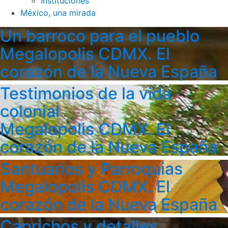
Instituciones
México, una mirada
Un barroco para el pueblo
Megalopolis CDMX. El
corazón de la Nueva España
Testimonios de la vida
colonial
Megalopolis CDMX. El
corazón de la Nueva España
Santuarios y Parroquias
Megalopolis CDMX. El
corazón de la Nueva España
Caprichos y detalles