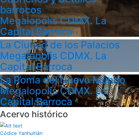
barrocos
Megalopolis CDMX. La
Capital Barroca
La Ciudad de los Palacios
Megalopolis CDMX. La
Capital Barroca
La Roma del Nuevo Mundo
Megalopolis CDMX. La
Capital Barroca
Acervo histórico
Códice Yanhuitlán