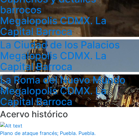
barrocos
Megalopolis CDMX. La
Capital Barroca
La Ciudad de los Palacios
Megalopolis CDMX. La
Capital Barroca
La Roma del Nuevo Mundo
Megalopolis CDMX. La
Capital Barroca
Acervo histórico
Plano de ataque francés; Puebla. Puebla.