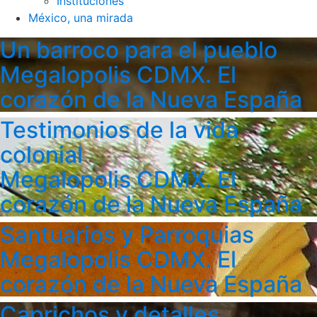
Instituciones
México, una mirada
Un barroco para el pueblo
Megalopolis CDMX. El
corazón de la Nueva España
Testimonios de la vida
colonial
Megalopolis CDMX. El
corazón de la Nueva España
Santuarios y Parroquias
Megalopolis CDMX. El
corazón de la Nueva España
Caprichos y detalles