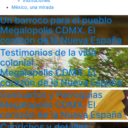
Instituciones
México, una mirada
Un barroco para el pueblo
Megalopolis CDMX. El
corazón de la Nueva España
Testimonios de la vida
colonial
Megalopolis CDMX. El
corazón de la Nueva España
Santuarios y Parroquias
Megalopolis CDMX. El
corazón de la Nueva España
Caprichos y detalles