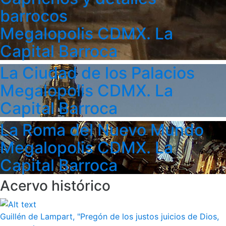
barrocos
Megalopolis CDMX. La
Capital Barroca
La Ciudad de los Palacios
Megalopolis CDMX. La
Capital Barroca
La Roma del Nuevo Mundo
Megalopolis CDMX. La
Capital Barroca
Acervo histórico
Guillén de Lampart, "Pregón de los justos juicios de Dios,