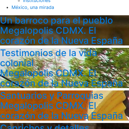
Instituciones
México, una mirada
Un barroco para el pueblo
Megalopolis CDMX. El
corazón de la Nueva España
Testimonios de la vida
colonial
Megalopolis CDMX. El
corazón de la Nueva España
Santuarios y Parroquias
Megalopolis CDMX. El
corazón de la Nueva España
Caprichos y detalles