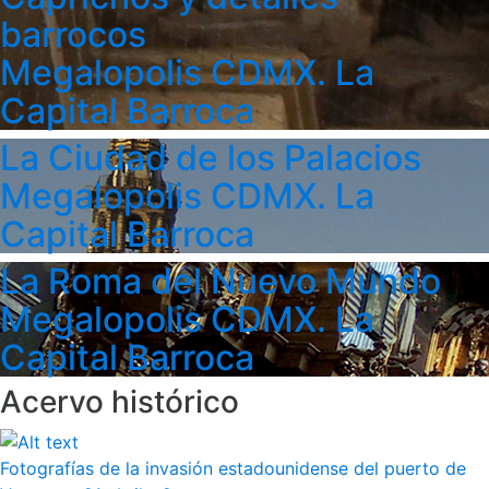
barrocos
Megalopolis CDMX. La
Capital Barroca
La Ciudad de los Palacios
Megalopolis CDMX. La
Capital Barroca
La Roma del Nuevo Mundo
Megalopolis CDMX. La
Capital Barroca
Acervo histórico
Fotografías de la invasión estadounidense del puerto de