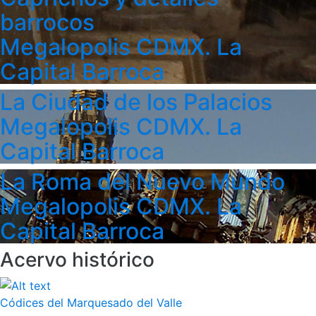
barrocos
Megalopolis CDMX. La
Capital Barroca
La Ciudad de los Palacios
Megalopolis CDMX. La
Capital Barroca
La Roma del Nuevo Mundo
Megalopolis CDMX. La
Capital Barroca
Acervo histórico
Códices del Marquesado del Valle