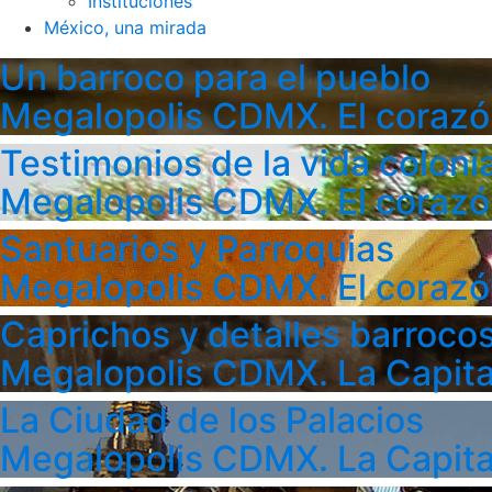
Instituciones
México, una mirada
Un barroco para el pueblo
Megalopolis CDMX. El corazó
Testimonios de la vida colonia
Megalopolis CDMX. El corazó
Santuarios y Parroquias
Megalopolis CDMX. El corazó
Caprichos y detalles barroco
Megalopolis CDMX. La Capita
La Ciudad de los Palacios
Megalopolis CDMX. La Capita