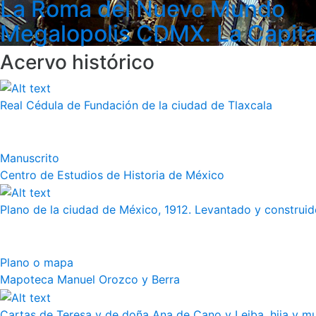
La Roma del Nuevo Mundo
Megalopolis CDMX. La Capita
Acervo histórico
Real Cédula de Fundación de la ciudad de Tlaxcala
Manuscrito
Centro de Estudios de Historia de México
Plano de la ciudad de México, 1912. Levantado y construido
Plano o mapa
Mapoteca Manuel Orozco y Berra
Cartas de Teresa y de doña Ana de Cano y Leiba, hija y muj