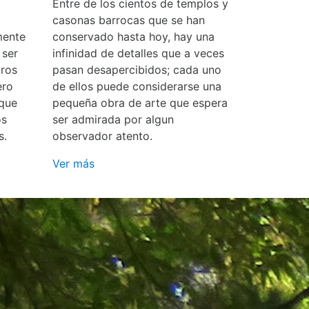
Entre de los cientos de templos y
casonas barrocas que se han
mente
conservado hasta hoy, hay una
 ser
infinidad de detalles que a veces
ros
pasan desapercibidos; cada uno
ero
de ellos puede considerarse una
 que
pequeña obra de arte que espera
os
ser admirada por algun
s.
observador atento.
Ver más