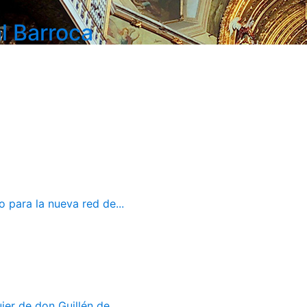
l Barroca
 para la nueva red de...
er de don Guillén de...