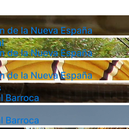
n de la Nueva España
l
n de la Nueva España
n de la Nueva España
s
l Barroca
l Barroca