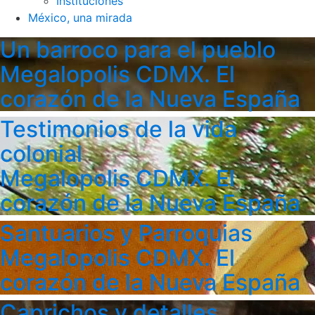
Instituciones
México, una mirada
Un barroco para el pueblo
Megalopolis CDMX. El
corazón de la Nueva España
Testimonios de la vida
colonial
Megalopolis CDMX. El
corazón de la Nueva España
Santuarios y Parroquias
Megalopolis CDMX. El
corazón de la Nueva España
Caprichos y detalles