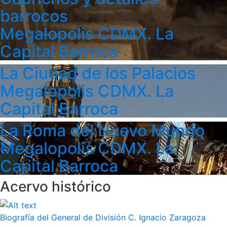
barrocos
Megalopolis CDMX. La
Capital Barroca
La Ciudad de los Palacios
Megalopolis CDMX. La
Capital Barroca
La Roma del Nuevo Mundo
Megalopolis CDMX. La
Capital Barroca
Acervo histórico
Biografía del General de División C. Ignacio Zaragoza