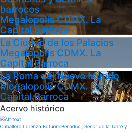
barrocos
Megalopolis CDMX. La
Capital Barroca
La Ciudad de los Palacios
Megalopolis CDMX. La
Capital Barroca
La Roma del Nuevo Mundo
Megalopolis CDMX. La
Capital Barroca
Acervo histórico
Caballero Lorenzo Boturini Benaduci, Señor de la Torre y