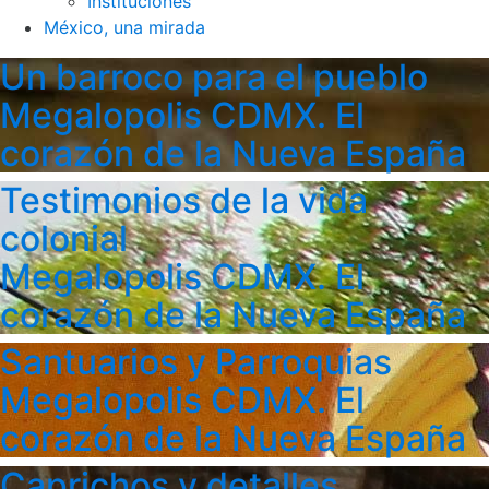
Instituciones
México, una mirada
Un barroco para el pueblo
Megalopolis CDMX. El
corazón de la Nueva España
Testimonios de la vida
colonial
Megalopolis CDMX. El
corazón de la Nueva España
Santuarios y Parroquias
Megalopolis CDMX. El
corazón de la Nueva España
Caprichos y detalles