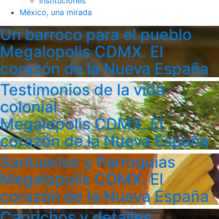
Instituciones
México, una mirada
Un barroco para el pueblo
Megalopolis CDMX. El
corazón de la Nueva España
Testimonios de la vida
colonial
Megalopolis CDMX. El
corazón de la Nueva España
Santuarios y Parroquias
Megalopolis CDMX. El
corazón de la Nueva España
Caprichos y detalles