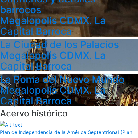
barrocos
Megalopolis CDMX. La
Capital Barroca
La Ciudad de los Palacios
Megalopolis CDMX. La
Capital Barroca
La Roma del Nuevo Mundo
Megalopolis CDMX. La
Capital Barroca
Acervo histórico
Plan de Independencia de la América Septentrional (Plan