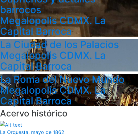
barrocos
Megalopolis CDMX. La
Capital Barroca
La Ciudad de los Palacios
Megalopolis CDMX. La
Capital Barroca
La Roma del Nuevo Mundo
Megalopolis CDMX. La
Capital Barroca
Acervo histórico
La Orquesta, mayo de 1862