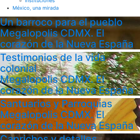
Instituciones
México, una mirada
Un barroco para el pueblo
Megalopolis CDMX. El
corazón de la Nueva España
Testimonios de la vida
colonial
Megalopolis CDMX. El
corazón de la Nueva España
Santuarios y Parroquias
Megalopolis CDMX. El
corazón de la Nueva España
Caprichos y detalles