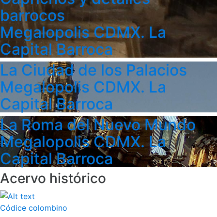
barrocos
Megalopolis CDMX. La
Capital Barroca
La Ciudad de los Palacios
Megalopolis CDMX. La
Capital Barroca
La Roma del Nuevo Mundo
Megalopolis CDMX. La
Capital Barroca
Acervo histórico
Códice colombino