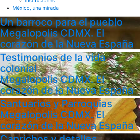
Instituciones
México, una mirada
Un barroco para el pueblo
Megalopolis CDMX. El
corazón de la Nueva España
Testimonios de la vida
colonial
Megalopolis CDMX. El
corazón de la Nueva España
Santuarios y Parroquias
Megalopolis CDMX. El
corazón de la Nueva España
Caprichos y detalles