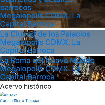
barrocos
Megalopolis CDMX. La
Capital Barroca
La Ciudad de los Palacios
Megalopolis CDMX. La
Capital Barroca
La Roma del Nuevo Mundo
Megalopolis CDMX. La
Capital Barroca
Acervo histórico
Códice Sierra Texupan