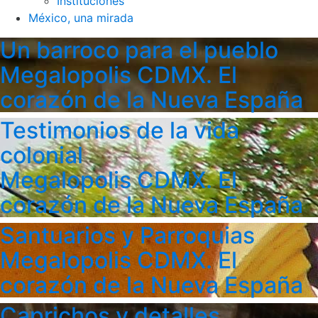
Instituciones
México, una mirada
Un barroco para el pueblo
Megalopolis CDMX. El
corazón de la Nueva España
Testimonios de la vida
colonial
Megalopolis CDMX. El
corazón de la Nueva España
Santuarios y Parroquias
Megalopolis CDMX. El
corazón de la Nueva España
Caprichos y detalles