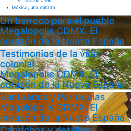
Instituciones
México, una mirada
Un barroco para el pueblo
Megalopolis CDMX. El
corazón de la Nueva España
Testimonios de la vida
colonial
Megalopolis CDMX. El
corazón de la Nueva España
Santuarios y Parroquias
Megalopolis CDMX. El
corazón de la Nueva España
Caprichos y detalles