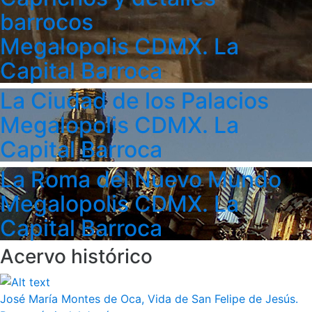
barrocos
Megalopolis CDMX. La
Capital Barroca
La Ciudad de los Palacios
Megalopolis CDMX. La
Capital Barroca
La Roma del Nuevo Mundo
Megalopolis CDMX. La
Capital Barroca
Acervo histórico
José María Montes de Oca, Vida de San Felipe de Jesús.