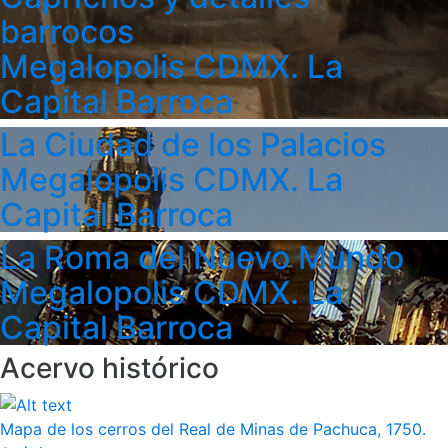
barrocos
Megalopolis CDMX. La
Capital Barroca
La Ciudad de los Palacios
Megalopolis CDMX. La
Capital Barroca
La Roma del Nuevo Mundo
Megalopolis CDMX. La
Capital Barroca
Acervo histórico
Mapa de los cerros del Real de Minas de Pachuca, 1750.