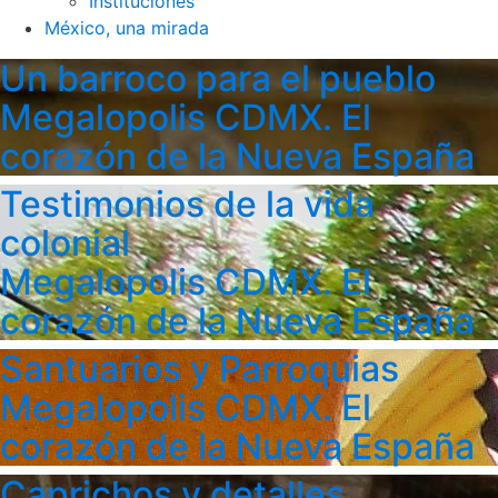
Instituciones
México, una mirada
Un barroco para el pueblo
Megalopolis CDMX. El
corazón de la Nueva España
Testimonios de la vida
colonial
Megalopolis CDMX. El
corazón de la Nueva España
Santuarios y Parroquias
Megalopolis CDMX. El
corazón de la Nueva España
Caprichos y detalles