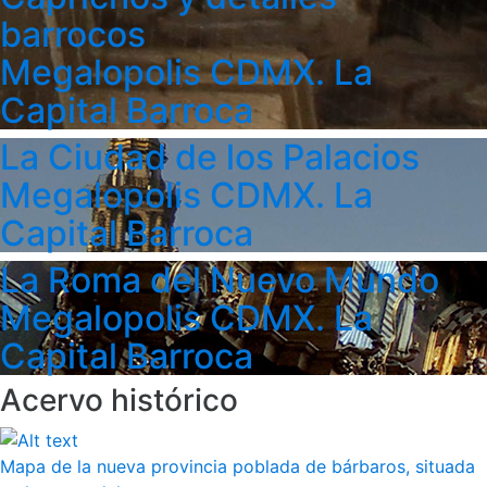
barrocos
Megalopolis CDMX. La
Capital Barroca
La Ciudad de los Palacios
Megalopolis CDMX. La
Capital Barroca
La Roma del Nuevo Mundo
Megalopolis CDMX. La
Capital Barroca
Acervo histórico
Mapa de la nueva provincia poblada de bárbaros, situada