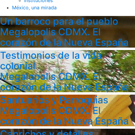
Instituciones
México, una mirada
Un barroco para el pueblo
Megalopolis CDMX. El
corazón de la Nueva España
Testimonios de la vida
colonial
Megalopolis CDMX. El
corazón de la Nueva España
Santuarios y Parroquias
Megalopolis CDMX. El
corazón de la Nueva España
Caprichos y detalles