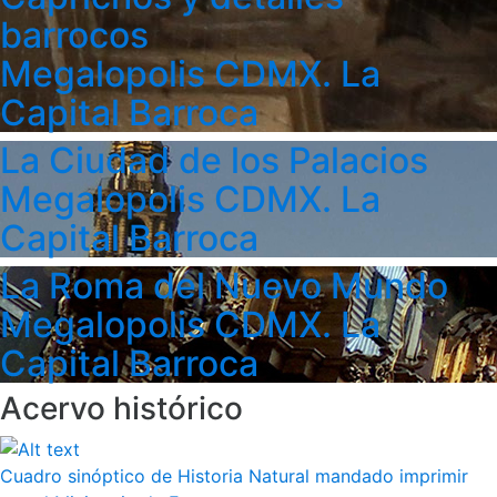
barrocos
Megalopolis CDMX. La
Capital Barroca
La Ciudad de los Palacios
Megalopolis CDMX. La
Capital Barroca
La Roma del Nuevo Mundo
Megalopolis CDMX. La
Capital Barroca
Acervo histórico
Cuadro sinóptico de Historia Natural mandado imprimir