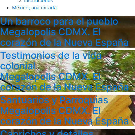
Instituciones
México, una mirada
Un barroco para el pueblo
Megalopolis CDMX. El
corazón de la Nueva España
Testimonios de la vida
colonial
Megalopolis CDMX. El
corazón de la Nueva España
Santuarios y Parroquias
Megalopolis CDMX. El
corazón de la Nueva España
Caprichos y detalles