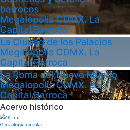
barrocos
Megalopolis CDMX. La
Capital Barroca
La Ciudad de los Palacios
Megalopolis CDMX. La
Capital Barroca
La Roma del Nuevo Mundo
Megalopolis CDMX. La
Capital Barroca
Acervo histórico
Genealogía circular