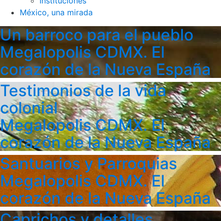
Instituciones
México, una mirada
Un barroco para el pueblo
Megalopolis CDMX. El
corazón de la Nueva España
Testimonios de la vida
colonial
Megalopolis CDMX. El
corazón de la Nueva España
Santuarios y Parroquias
Megalopolis CDMX. El
corazón de la Nueva España
Caprichos y detalles