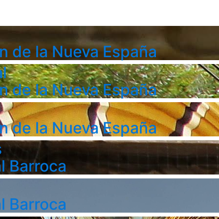
n de la Nueva España
l
n de la Nueva España
n de la Nueva España
s
l Barroca
l Barroca