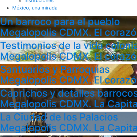
Instituciones
México, una mirada
Un barroco para el pueblo
Megalopolis CDMX. El corazó
Testimonios de la vida colonia
Megalopolis CDMX. El corazó
Santuarios y Parroquias
Megalopolis CDMX. El corazó
Caprichos y detalles barroco
Megalopolis CDMX. La Capita
La Ciudad de los Palacios
Megalopolis CDMX. La Capita