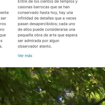
Entre de los cientos de templos y
casonas barrocas que se han
mente
conservado hasta hoy, hay una
 ser
infinidad de detalles que a veces
ros
pasan desapercibidos; cada uno
ero
de ellos puede considerarse una
 que
pequeña obra de arte que espera
os
ser admirada por algun
s.
observador atento.
Ver más