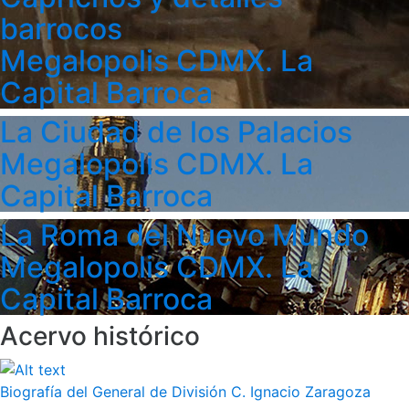
barrocos
Megalopolis CDMX. La
Capital Barroca
La Ciudad de los Palacios
Megalopolis CDMX. La
Capital Barroca
La Roma del Nuevo Mundo
Megalopolis CDMX. La
Capital Barroca
Acervo histórico
Biografía del General de División C. Ignacio Zaragoza