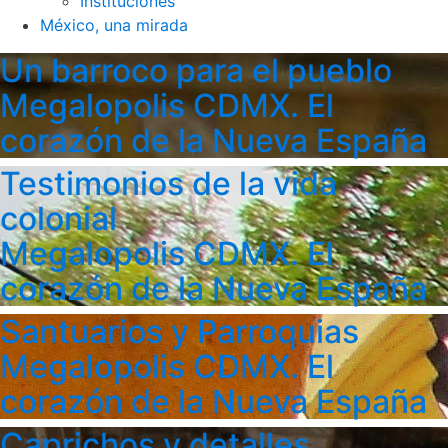
Instituciones
México, una mirada
Un barroco para el pueblo
Megalopolis CDMX. El
corazón de la Nueva España
Testimonios de la vida
colonial
Megalopolis CDMX. El
corazón de la Nueva España
Santuarios y Parroquias
Megalopolis CDMX. El
corazón de la Nueva España
Caprichos y detalles