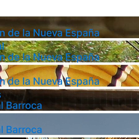
n de la Nueva España
l
n de la Nueva España
n de la Nueva España
s
l Barroca
l Barroca