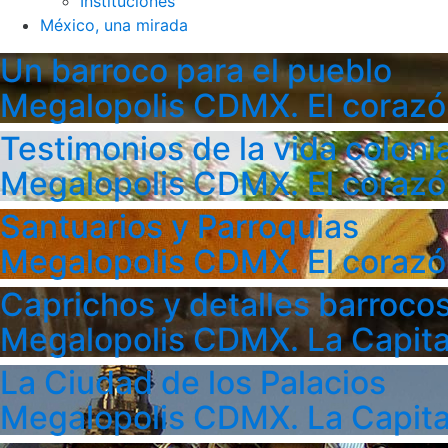
Instituciones
México, una mirada
Un barroco para el pueblo
Megalopolis CDMX. El corazó
Testimonios de la vida colonia
Megalopolis CDMX. El corazó
Santuarios y Parroquias
Megalopolis CDMX. El corazó
Caprichos y detalles barroco
Megalopolis CDMX. La Capita
La Ciudad de los Palacios
Megalopolis CDMX. La Capita