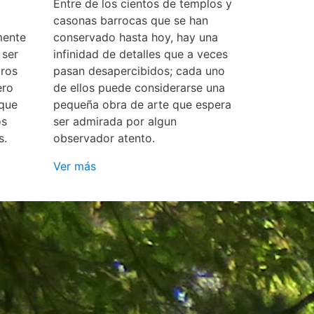
Entre de los cientos de templos y
casonas barrocas que se han
mente
conservado hasta hoy, hay una
 ser
infinidad de detalles que a veces
ros
pasan desapercibidos; cada uno
ero
de ellos puede considerarse una
 que
pequeña obra de arte que espera
os
ser admirada por algun
s.
observador atento.
Ver más