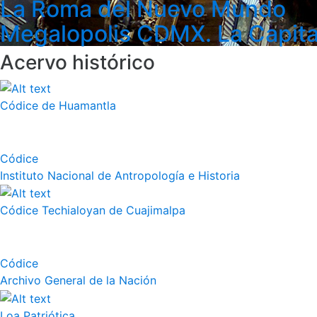
La Roma del Nuevo Mundo
Megalopolis CDMX. La Capita
Acervo histórico
Códice de Huamantla
Códice
Instituto Nacional de Antropología e Historia
Códice Techialoyan de Cuajimalpa
Códice
Archivo General de la Nación
Loa Patriótica