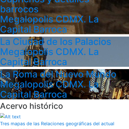
barrocos
Megalopolis CDMX. La
Capital Barroca
La Ciudad de los Palacios
Megalopolis CDMX. La
Capital Barroca
La Roma del Nuevo Mundo
Megalopolis CDMX. La
Capital Barroca
Acervo histórico
Tres mapas de las Relaciones geográficas del actual