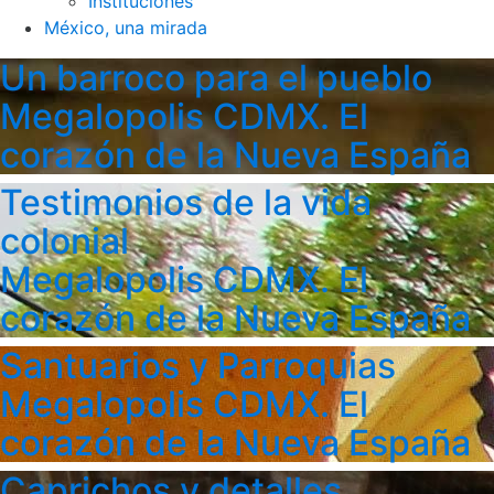
Instituciones
México, una mirada
Un barroco para el pueblo
Megalopolis CDMX. El
corazón de la Nueva España
Testimonios de la vida
colonial
Megalopolis CDMX. El
corazón de la Nueva España
Santuarios y Parroquias
Megalopolis CDMX. El
corazón de la Nueva España
Caprichos y detalles