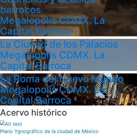
barrocos
Megalopolis CDMX. La
Capital Barroca
La Ciudad de los Palacios
Megalopolis CDMX. La
Capital Barroca
La Roma del Nuevo Mundo
Megalopolis CDMX. La
Capital Barroca
Acervo histórico
Plano Ygnográfico de la ciudad de México