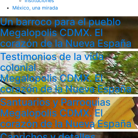
Instituciones
México, una mirada
Un barroco para el pueblo
Megalopolis CDMX. El
corazón de la Nueva España
Testimonios de la vida
colonial
Megalopolis CDMX. El
corazón de la Nueva España
Santuarios y Parroquias
Megalopolis CDMX. El
corazón de la Nueva España
Caprichos y detalles