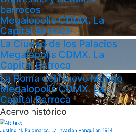
barrocos
Megalopolis CDMX. La
Capital Barroca
La Ciudad de los Palacios
Megalopolis CDMX. La
Capital Barroca
La Roma del Nuevo Mundo
Megalopolis CDMX. La
Capital Barroca
Acervo histórico
Justino N. Palomares, La invasión yanqui en 1914