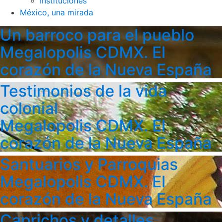
Instituciones
México, una mirada
Un barroco para el pueblo
Megalopolis CDMX. El
corazón de la Nueva España
Testimonios de la vida
colonial
Megalopolis CDMX. El
corazón de la Nueva España
Santuarios y Parroquias
Megalopolis CDMX. El
corazón de la Nueva España
Caprichos y detalles